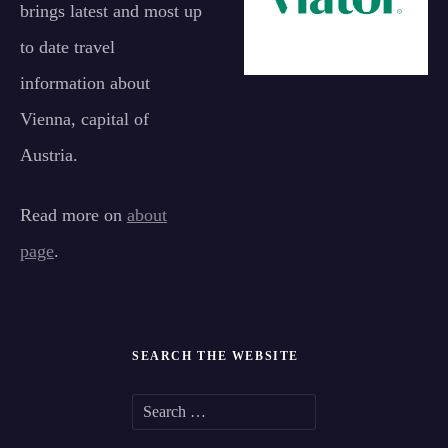
brings latest and most up
to date travel
information about
Vienna, capital of
Austria.
Read more on
about
page
.
SEARCH THE WEBSITE
S
e